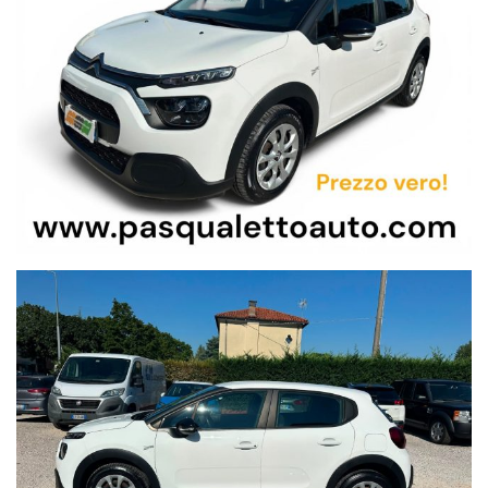
SE CERCHI L’USATO PARI NUOVO E CON BASSI COSTI DI
GESTIONE
HAI TROVATO L’AUTO GIUSTA CHE FA PER TE….
UNICO PROPRIETARIO…
POCHISSIMI KM CERTIFICATI,
TAGLIANDI ANNUALI
REGOLARI, IVA ESPOSTA E COMPRESA…
LIBERA DAI BLOCCHI DEL TRAFFICO IN CITTA’…
QUESTA AUTO PUO’ SEMPRE CIRCOLARE…
RISPONDE ALLA
NORMATIVA EURO 6dt
VANTAGGIO:
SE PUOI DETRARRE O SCARICARE L’IVA L’AUTO
TI COSTA IL 22% IN MENO…
OK NEO PATENTATI
VERSIONE FEEL CON:
Connecting-box, Climatizzatore, riconoscimento segnaletica
stradale, assistenza assetto, sensore colpo di sonno.