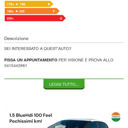
Descrizione
SEI INTERESSATO A QUEST’AUTO?
FISSA UN APPUNTAMENTO
PER VISIONE E PROVA ALLO
0415442661
L’APPUNTAMENTO SERVE
PER AVERE UN ADDETTO CHE TI
L’ATTENZIONE DOVUTA…
SEGUIRA’ CON
LEGGI TUTTO...
VERI SENZA OBBLIGO DI
I NOSTRI PREZZI SONO
FINANZIAMENTO…
DIGITA SU GOOGLE - PASQUALETTO AUTO - E VEDI DOVE
SIAMO…