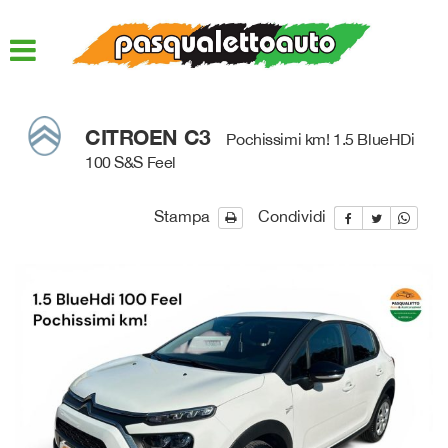
HOME
LISTA VEICOLI
CITROEN C3
Pochissimi km! 1.5 BlueHDi
ACQUISTIAMO USATO
100 S&S Feel
ASSISTENZA
Stampa
Condividi
QUOTAZIONE USATO
DICONO DI NOI
CONTATTI