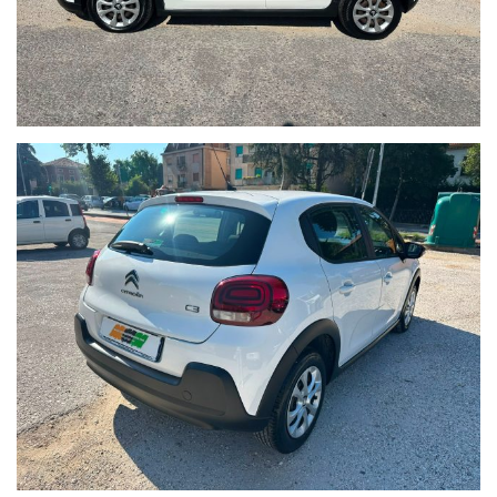
MOLTO PRATICA
PER IL CLASSICO TRAGITTO CITTADINO
CASA-SCUOLA- LAVORO…
MA ANCHE PER LE VACANZE GRAZIE AL BAGAGLIAIO DI
BUON VOLUME…
AGENZIA ASSICURATIVA
SIAMO ANCHE
RICHIEDI LA TUA
QUOTAZIONE
PERSONALIZZATA
AUTO
!!!
IL NOSTRO VALORE AGGIUNTO
:
TAGLIANDO E CONTROLLI EFFETTUATO PRESSO LA CASA
MADRE, VETTURA COMPLETAMENTE IGIENIZZATA CON
APPOSITI PRODOTTI.
GARANZIA 12 MESI CON OPZIONE DI ESTENSIONE AI 24
MESI…
POSSIBILITA’ DI PAGAMENTO RATEALE
PERMUTA USATO SU
USATO 50 OCCASIONI A MENO DI 15000€
VIENI A PROVARE LA TUA AUTO VISITA IL NOSTRO SITO