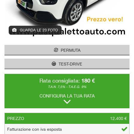
GUARDA LE 23 FOTO
PERMUTA
TEST-DRIVE
180 €
Rata consigliata:
T.A.N. 7,5% - T.A.E.G.
9%
CONFIGURA LA TUA RATA
PREZZO
12.400 €
Fatturazione con iva esposta