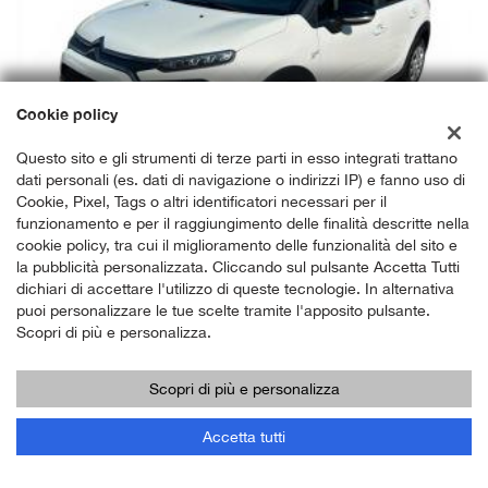
Cookie policy
Questo sito e gli strumenti di terze parti in esso integrati trattano
dati personali (es. dati di navigazione o indirizzi IP) e fanno uso di
CITROEN
Cookie, Pixel, Tags o altri identificatori necessari per il
funzionamento e per il raggiungimento delle finalità descritte nella
cookie policy, tra cui il miglioramento delle funzionalità del sito e
C3 Pochissimi km! 1.5 BlueHDi 100 S&S Feel
la pubblicità personalizzata. Cliccando sul pulsante Accetta Tutti
dichiari di accettare l'utilizzo di queste tecnologie. In alternativa
puoi personalizzare le tue scelte tramite l'apposito pulsante.
12.400 €
Scopri di più e personalizza.
01/2021
Scopri di più e personalizza
13.300 KM
Diesel
Accetta tutti
Cambio Manuale