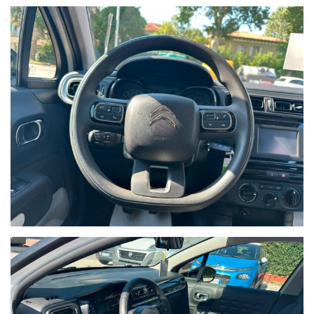
www.pasqualettoauto.com
DATI TECNICI:
CITROEN C3 BlueHDi 100 S&S Feel
gasolio
1499
Alimentazione:
Cilindrata cm3:
Potenza kW/CV:
75,0/102
berlina 2 volumi
Euro6.d tmp
Carrozzeria:
Normativa:
(2016/427) e seguenti
MOTORE
Alimentazione gasolio - 4 cilindri in linea - Cilindrata
1499 cm3 - 4 valvole per cilindro - SovralimentatoPotenza max
75,0 kW(102 CV) a 3500 giri/min - Coppia max 25,5 kgm (250,0
Nm) a 1750 giri/minEuro6.d tmp (2016/427) e seguenti - Potenza
Fiscale 16 CV
CORPO VETTURA
berlina 2 volumi - 5 porte - 5 posti - Serbatoio
da 42 litri -
Tipo Veicolo: Autovettura
TRASMISSIONE
Trazione Anteriore - Cambio meccanico a 6 rapporti
DIMENSIONI E MASSA