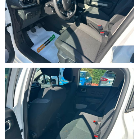
Passo 2,539 m - Lunghezza 3,996 m - Larghezza 1,749 m -
Altezza 1,474 mTara 1165 kg , a pieno carico 0 - 1675 kg,
rimorchiabile 600 kgCapacità bagaglio 1: 300 dm3, 2: 600 dm3,
3: 1300 dm3
PRESTAZIONI
Velocità massima 188 km/h - Accelerazione da 0-100 km/h 10,6
secConsumo WLTP l/100km (km/l)): Low 0,0 (0) - Medium 0,0 (0)
- High 0,0 (0) - ExtraHigh 0,0 (0) - Combo 4,0 (25)Emissioni di
CO2 WLTP g/km: Low 0,0 - Medium 0,0 - High 0,0 - ExtraHigh 0,0
- Misto/Combo 104,9