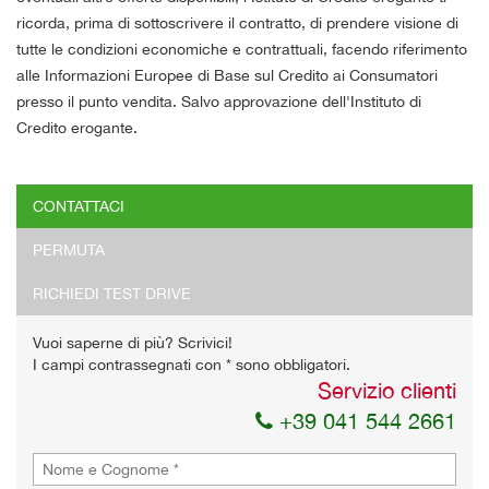
ricorda, prima di sottoscrivere il contratto, di prendere visione di
tutte le condizioni economiche e contrattuali, facendo riferimento
alle Informazioni Europee di Base sul Credito ai Consumatori
presso il punto vendita. Salvo approvazione dell'Instituto di
Credito erogante.
CONTATTACI
Ho letto e accetto
l'informativa privacy
*
PERMUTA
Acconsento al trattamento dei miei dati per finalità di
marketing
RICHIEDI TEST DRIVE
Invia la tua richiesta
Vuoi saperne di più? Scrivici!
I campi contrassegnati con * sono obbligatori.
Servizio clienti
+39 041 544 2661