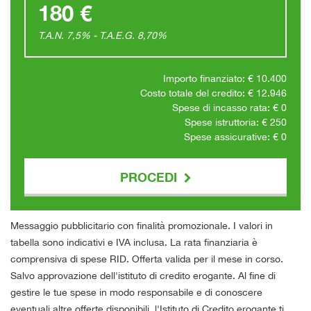
180 €
T.A.N. 7,5% - T.A.E.G.
8,70
%
Importo finanziato: €
10.400
Costo totale del credito: €
12.946
Spese di incasso rata: €
0
Spese istruttoria: €
250
Spese assicurative: €
0
PROCEDI
Contattaci
Messaggio pubblicitario con finalità promozionale. I valori in
tabella sono indicativi e IVA inclusa. La rata finanziaria è
comprensiva di spese RID. Offerta valida per il mese in corso.
Salvo approvazione dell'istituto di credito erogante. Al fine di
gestire le tue spese in modo responsabile e di conoscere
eventuali altre offerte disponibili, l'Istituto di Credito erogante ti