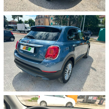
MOTORE
Alimentazione gasolio - 4 cilindri in linea - Cilindrata
1248 cm3 - 4 valvole per cilindro - SovralimentatoPotenza max
70,0 kW(95 CV) a 3500 giri/min - Coppia max 20,4 kgm (200,0
Nm) a 1500 giri/minEuro6 (715/2007-692/2008) - Potenza Fiscale
15 CV
CORPO VETTURA
fuoristrada/SUV 5 porte - 5 porte - 5 posti - Serbatoio da 48 litri -
Tipo Veicolo: Fuoristrada/SUV
TRASMISSIONE
Trazione Anteriore - Cambio meccanico a 5 rapporti
DIMENSIONI E MASSA
Passo 2,570 m - Lunghezza 4,248 m - Larghezza 1,796 m -
Altezza 1,600 mTara 1395 kg , a pieno carico 0 - 1880 kg,
rimorchiabile 1000 kgCapacità bagaglio 1: 350 dm3, 2: 650 dm3,
3: 1000 dm3