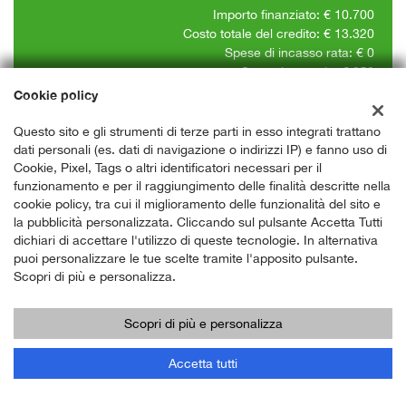
Importo finanziato: €
10.700
Costo totale del credito: €
13.320
Spese di incasso rata: €
0
Spese istruttoria: €
250
Spese assicurative: €
0
Cookie policy
Questo sito e gli strumenti di terze parti in esso integrati trattano
PROCEDI
dati personali (es. dati di navigazione o indirizzi IP) e fanno uso di
Cookie, Pixel, Tags o altri identificatori necessari per il
funzionamento e per il raggiungimento delle finalità descritte nella
Contattaci
cookie policy, tra cui il miglioramento delle funzionalità del sito e
Messaggio pubblicitario con finalità promozionale. I valori in
la pubblicità personalizzata. Cliccando sul pulsante Accetta Tutti
tabella sono indicativi e IVA inclusa. La rata finanziaria è
dichiari di accettare l'utilizzo di queste tecnologie. In alternativa
comprensiva di spese RID. Offerta valida per il mese in corso.
puoi personalizzare le tue scelte tramite l'apposito pulsante.
Salvo approvazione dell'istituto di credito erogante. Al fine di
Scopri di più e personalizza.
gestire le tue spese in modo responsabile e di conoscere
eventuali altre offerte disponibili, l'Istituto di Credito erogante ti
Scopri di più e personalizza
ricorda, prima di sottoscrivere il contratto, di prendere visione di
tutte le condizioni economiche e contrattuali, facendo riferimento
Accetta tutti
alle Informazioni Europee di Base sul Credito ai Consumatori
presso il punto vendita. Salvo approvazione dell'Instituto di