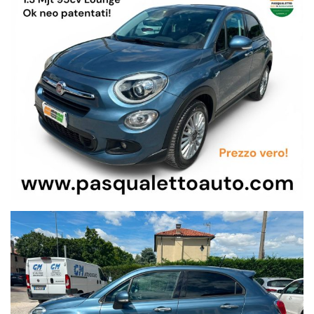
SIAMO…
SE CERCHI L’USATO DI QUALITA’
HAI TROVATO L’AUTO
GIUSTA CHE FA PER TE….
UNICO PROPRIETARIO…
KM CERTIFICATI,
TAGLIANDI REGOLARI.
LIBERA DAI BLOCCHI DEL TRAFFICO IN CITTA’…
QUESTA AUTO PUO’ SEMPRE CIRCOLARE…
RISPONDE ALLA NORMATIVA EURO 6
VERSIONE TOP DI GAMMA LOUNGE.
MOLTO PRATICA
PER IL CLASSICO TRAGITTO CITTADINO
CASA-SCUOLA- LAVORO…
MA ANCHE PER LE VACANZE GRAZIE AL BAGAGLIAIO DI
BUON VOLUME…