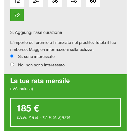
12
24
36
48
60
72
3.
Aggiungi l'assicurazione
L'importo del premio è finanziato nel prestito. Tutela il tuo
rimborso. Maggiori informazioni sulla polizza.
Si, sono interessato
No, non sono interessato
La tua rata mensile
(IVA inclusa)
185 €
T.A.N. 7,5% - T.A.E.G.
8,67
%