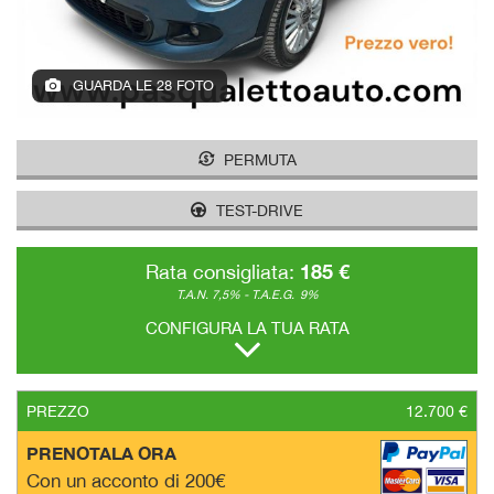
GUARDA LE 28 FOTO
PERMUTA
TEST-DRIVE
185 €
Rata consigliata:
T.A.N. 7,5% - T.A.E.G.
9%
CONFIGURA LA TUA RATA
PREZZO
12.700 €
PRENOTALA ORA
Con un acconto di 200€