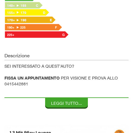
Descrizione
SEI INTERESSATO A QUEST’AUTO?
FISSA UN APPUNTAMENTO
PER VISIONE E PROVA ALLO
0415442661
L’APPUNTAMENTO SERVE
PER AVERE UN ADDETTO CHE TI
L’ATTENZIONE DOVUTA…
SEGUIRA’ CON
LEGGI TUTTO...
VERI SENZA OBBLIGO DI
I NOSTRI PREZZI SONO
FINANZIAMENTO…
DIGITA SU GOOGLE - PASQUALETTO AUTO - E VEDI DOVE