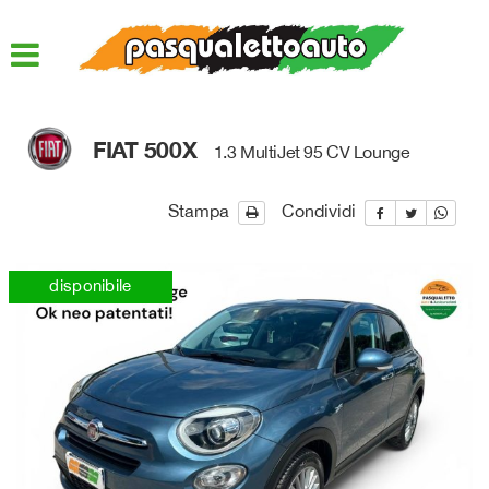
HOME
LISTA VEICOLI
FIAT 500X
1.3 MultiJet 95 CV Lounge
ACQUISTIAMO USATO
Stampa
Condividi
ASSISTENZA
disponibile
QUOTAZIONE USATO
DICONO DI NOI
CONTATTI