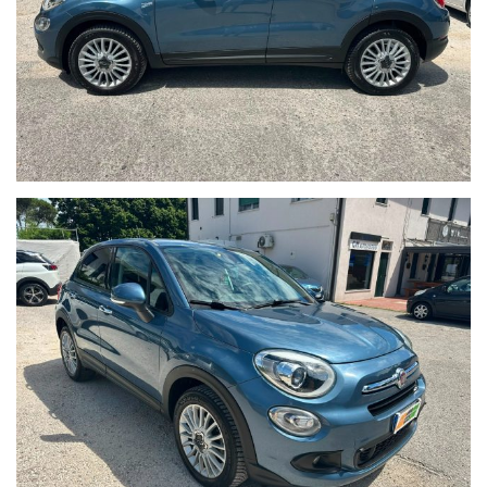
AGENZIA ASSICURATIVA
SIAMO ANCHE
RICHIEDI LA TUA
QUOTAZIONE
PERSONALIZZATA
AUTO
!!!
PER QUESTA AUTOVETTURA VIENE RILASCATA LA SCHEDA DI
CONFORMITA’ (ACQUISTO CONSAPEVOLE DI VETTURA
USATA) VALIDA PER LA GARANZIA DI LEGGE DI 1 ANNO…
POSSIBILITA’ DI PAGAMENTO RATEALE
PERMUTA USATO SU USATO 50 OCCASIONI A MENO DI
15000€
VIENI A PROVARE LA TUA AUTO VISITA IL NOSTRO SITO
www.pasqualettoauto.com
DATI TECNICI:
FIAT 500X 1.3 MultiJet 95 CV Lounge
gasolio
1248
Alimentazione:
Cilindrata cm3:
Potenza kW/CV:
70,0/95
fuoristrada/SUV 5 porte
Euro6
Carrozzeria:
Normativa:
(715/2007-692/2008)