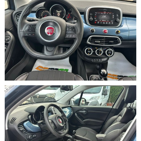
PRESTAZIONI
Velocità massima 172 km/h - Accelerazione da 0-100 km/h 12,9
secConsumo CE 93/116: Urbano 4,6 l/100km (21,74 km/l),
Extraurbano 3,8 l/100km (26,32 km/l), Misto 4,1 l/100km (24,39
km/l)Emissioni di CO2 NEDC: Urbano 0,0 g/km, Extraurbano 0,0
g/km, Misto 107,0 g/km