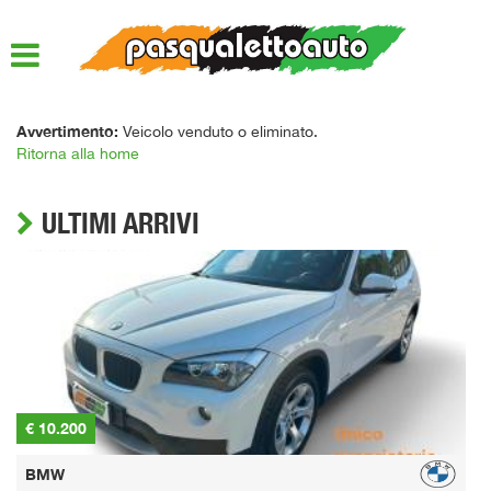
HOME
LISTA VEICOLI
Avvertimento:
Veicolo venduto o eliminato.
Ritorna alla home
ACQUISTIAMO USATO
ULTIMI ARRIVI
ASSISTENZA
QUOTAZIONE USATO
DICONO DI NOI
CONTATTI
€ 10.200
€
BMW