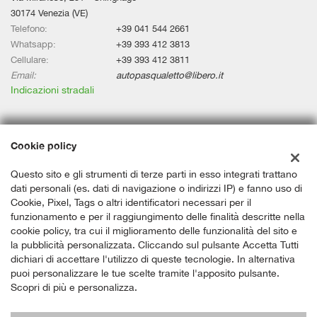
30174 Venezia (VE)
Telefono:
+39 041 544 2661
Whatsapp:
+39 393 412 3813
Cellulare:
+39 393 412 3811
Email:
autopasqualetto@libero.it
Indicazioni stradali
Dati fiscali:
Cookie policy
Assicar Srl
Via Miranese, 251 - Chirignago, Venezia (VE)
Questo sito e gli strumenti di terze parti in esso integrati trattano
C.F/P.IVA:
03950740278
dati personali (es. dati di navigazione o indirizzi IP) e fanno uso di
Registro delle imprese:
VE
Cookie, Pixel, Tags o altri identificatori necessari per il
funzionamento e per il raggiungimento delle finalità descritte nella
cookie policy, tra cui il miglioramento delle funzionalità del sito e
la pubblicità personalizzata. Cliccando sul pulsante Accetta Tutti
dichiari di accettare l'utilizzo di queste tecnologie. In alternativa
puoi personalizzare le tue scelte tramite l'apposito pulsante.
Scopri di più e personalizza.