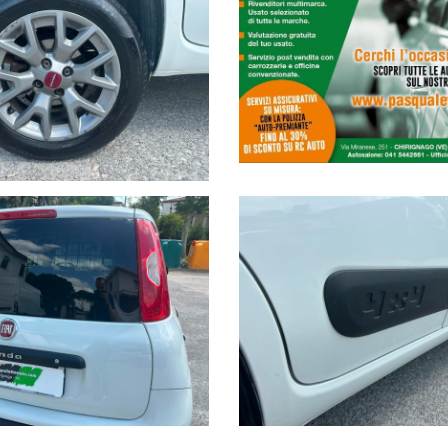
ta 875 cm3 - 4 valvole per cilindro - SovralimentatoPotenza max 62,5 
io da 35 litri - Tipo Veicolo: Autocarro (N1) derivato da autovettura
605 mTara 1110 kg , a pieno carico 0 - 1545 kg, rimorchiabile 800 kg 
onsumo CE 93/116: Urbano 5,9 l/100km (16,95 km/l), Extraurbano 5,6 
/km