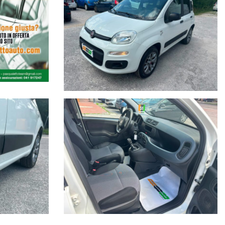
kW(85 CV) a 5500 giri/min - Coppia max 14,8 kgm (145,0 Nm) a 1900
- Portata 0 - 435 kgCapacità bagaglio 1: 0 dm3, 2: 0 dm3, 3: 1000
l/100km (17,86 km/l), Misto 5,7 l/100km (17,54 km/l)Emissioni di