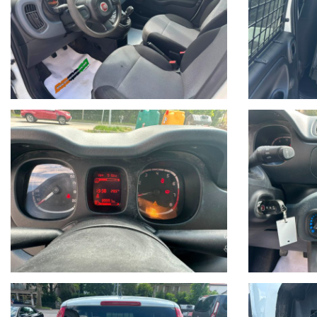
MOLTO PRATICA
PER IL CLASSICO TRAGITTO CITTADINO CAS
SIAMO ANCHE AGENZIA ASSICURATIVA
QUOT
RICHIEDI LA TUA
IL NOSTRO VALORE AGGIUNTO:
TAGLIANDO E CONTROLLI EFFETTUATO PRESSO LA CASA MADR
GARANZIA 12 MESI CON OPZIONE DI ESTENSIONE AI 24 MESI
PREZZO VERO
SENZA OBBLIGO DI FINANZIAMENTO
POSSIBILITA’ DI PAGAMENTO RATEALE
PERMUTA USATO SU US
www.pa
VIENI A PROVARE LA TUA AUTO VISITA IL NOSTRO SITO
DATI TECNICI:
FIAT Panda 0.9 TwinAir Turbo S&S 4x4 Pop Van 2 posti
benzina senza piombo
875
Alimentazione:
Cilindrata cm3:
Potenza