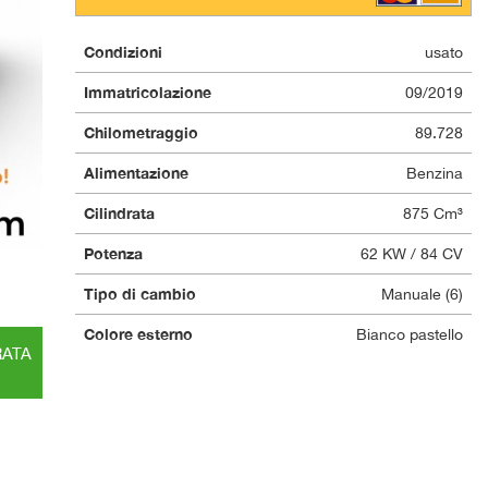
Condizioni
usato
Immatricolazione
09/2019
Chilometraggio
89.728
Alimentazione
Benzina
Cilindrata
875 Cm³
Potenza
62 KW / 84 CV
Tipo di cambio
Manuale (6)
Colore esterno
Bianco pastello
RATA