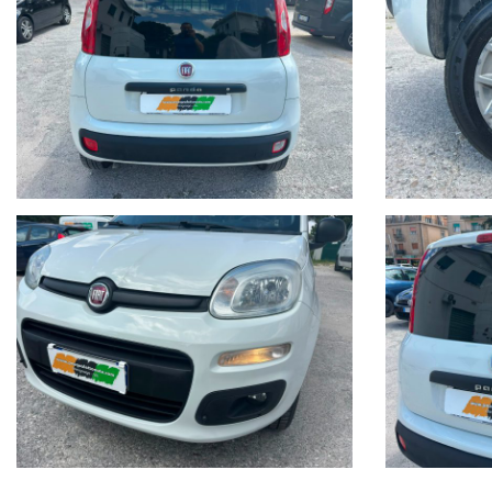
MOTORE
Alimentazione benzina senza piombo - 2 cilindri in linea - Cilindra
giri/minEuro6.d tmp (2016/427) e seguenti - Potenza Fiscale 11 CV
CORPO VETTURA
berlina 2 volumi - 5 porte - 2 posti - Tetto unico disponibile - Serbato
TRASMISSIONE
Trazione Integrale - Cambio meccanico a 6 rapporti
DIMENSIONI E MASSA
Passo 2,300 m - Lunghezza 3,686 m - Larghezza 1,672 m - Altezza 1,
dm3
PRESTAZIONI
Velocità massima 163 km/h - Accelerazione da 0-100 km/h 12,8 secC
CO2 NEDC: Urbano 0,0 g/km, Extraurbano 0,0 g/km, Misto 130,0 g