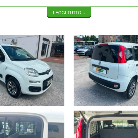
AMO…
LEGGI TUTTO...
“PASQUALETTO“
GITANDO
SARAI SEMPRE AGGIORNATO…
041/5442661
ONTATTATECI ALLO
CHE FA PER TE….
VA ESPOSTA E COMPRESA…
OSTA IL 22% IN MENO…OTTIMA PER ARTIGIANI... IDRAULICI... ELE
 MOLTO COMODA E FACILE DA GUIDARE DA VEDERE E SOPRATTU