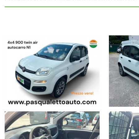
DIGITA SU GOOGLE - PASQUALETTO AUTO - E VEDI DOVE SI
GRATIS : SCARICA LA NOSTRA APP
PER ANDROID O APPLE DI
PER QUALSIASI ULTERIORE INFORMAZIONE SULLA VETTURA C
SE CERCHI L’USATO DI QUALITA’
HAI TROVATO L’AUTO GIUSTA 
UNICO PROPRIETARIO… KM CERTIFICATI,
BOOK TAGLIANDI, I
LIBERA DAI BLOCCHI DEL TRAFFICO IN CITTA’…
QUESTA AUTO PUO’ SEMPRE CIRCOLARE…
RISPONDE ALLA NORMATIVA EURO 6
VANTAGGIO:
SE PUOI DETRARRE O SCARICARE L’IVA L’AUTO TI C
GUIDABILE DA NEO PATENTATI !!!!
AUTO COMPLETA
DI CLIMA… ABS… AIRBAGS… E SERVOSTERZO