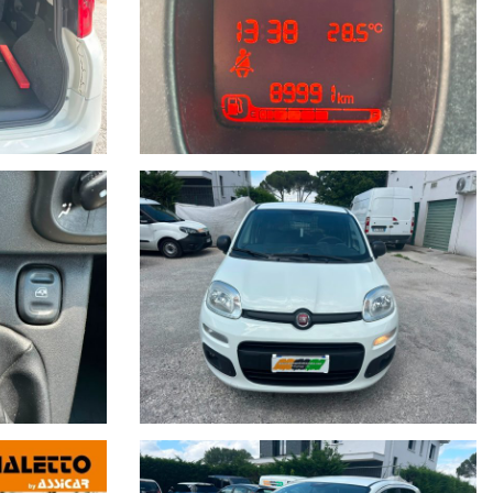
GAGLIAIO DI BUON VOLUME…
TTI.
 (2016/427) e seguenti