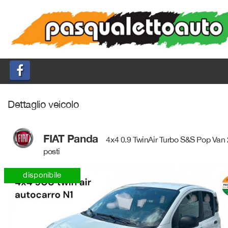
HOME
LISTA VEICOLI
ACQUISTIAMO USATO
Dettaglio veicolo
ASSISTENZA
QUOTAZIONE USATO
FIAT Panda
4x4 0.9 TwinAir Turbo S&S Pop Van 
posti
DICONO DI NOI
disponibile
CONTATTI