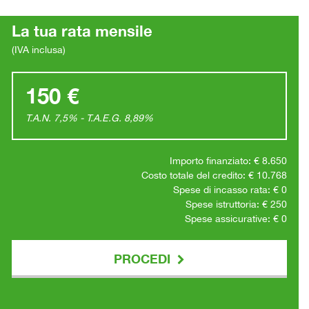
La tua rata mensile
(IVA inclusa)
150 €
T.A.N. 7,5% - T.A.E.G.
8,89
%
Importo finanziato: €
8.650
Costo totale del credito: €
10.768
Spese di incasso rata: €
0
Spese istruttoria: €
250
Spese assicurative: €
0
PROCEDI