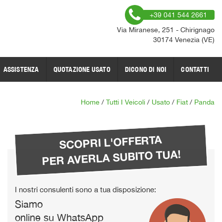
+39 041 544 2661
Via Miranese, 251 - Chirignago
30174 Venezia (VE)
ASSISTENZA
QUOTAZIONE USATO
DICONO DI NOI
CONTATTI
Home
/
Tutti I Veicoli
/
Usato
/
Fiat
/
Panda
SCOPRI L'OFFERTA
PER AVERLA SUBITO TUA!
I nostri consulenti sono a tua disposizione:
Siamo
online su WhatsApp