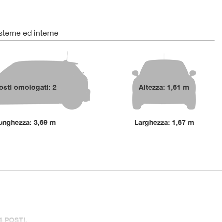
terne ed interne
osti omologati: 2
Altezza: 1,61 m
unghezza: 3,69 m
Larghezza: 1,67 m
 POSTI.