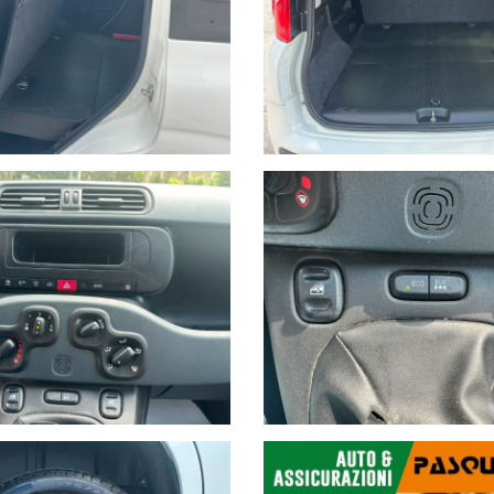
A-SCUOLA- LAVORO… MA ANCHE PER LE VACANZE GRAZIE AL BA
AZIONE
PERSONALIZZATA
AUTO
!!!
E, VETTURA COMPLETAMENTE IGIENIZZATA CON APPOSITI PRODO
…
ATO 50 OCCASIONI A MENO DI 15000€
squalettoauto.com
62,5/85
berlina 2 volumi
Euro6.d tmp
 kW/CV:
Carrozzeria:
Normativa: