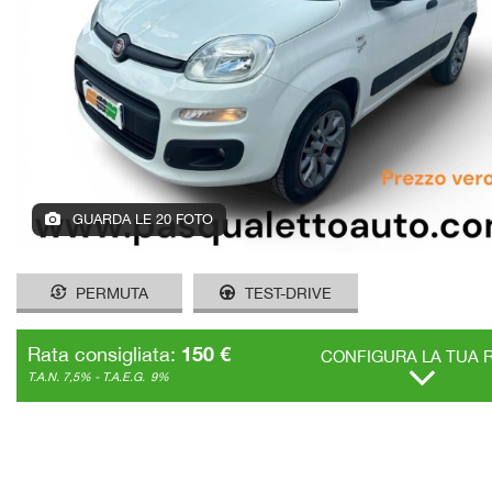
GUARDA LE 20 FOTO
PERMUTA
TEST-DRIVE
150 €
Rata consigliata:
CONFIGURA LA TUA 
T.A.N. 7,5% - T.A.E.G.
9%