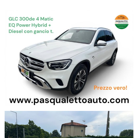
VERI SENZA OBBLIGO DI
I NOSTRI PREZZI SONO
FINANZIAMENTO…
DIGITA SU GOOGLE - PASQUALETTO AUTO - E VEDI DOVE
SIAMO…
AUTO GREEN?
QUESTA E’ DA PROVARE...
VERSIONE IBRIDA
PLUG IN
(DIESEL ED ELETTRICA)
CON
RICARICA AUTOMATICA
POSSIBILITA' DI
OPPURE CON
PRESA DA CASA...
ACCELLERAZIONE FULMINEA (0-100 IN 7.2)...
CAMBIO AUTOMATICO…
POTENZA COMPLESSIVA TERMICO
+ ELETTRICO 306 CV
CON TASSAZIONE SOLO SUI 143 KW DEL MOTORE TERMICO.
SE CERCHI L’USATO DI QUALITA’
HAI TROVATO L’AUTO
GIUSTA CHE FA PER TE….