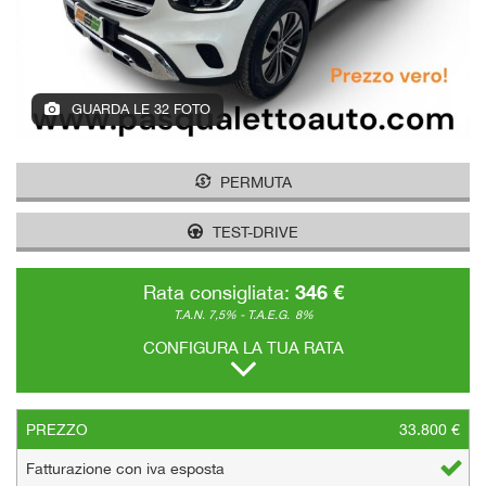
GUARDA LE 32 FOTO
PERMUTA
TEST-DRIVE
346 €
Rata consigliata:
T.A.N. 7,5% - T.A.E.G.
8%
CONFIGURA LA TUA RATA
PREZZO
33.800 €
Fatturazione con iva esposta