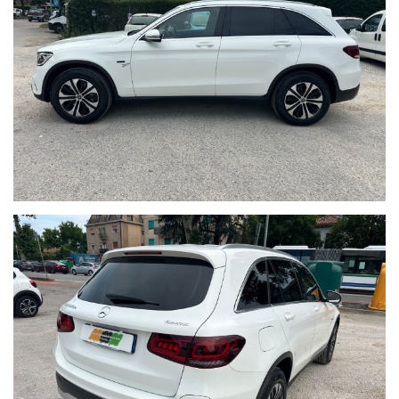
UNICO PROPRIETARIO…
KM CERTIFICATI,
TAGLIANDI
REGOLARI, IVA ESPOSTA E COMPRESA…
LIBERA DAI BLOCCHI DEL TRAFFICO IN CITTA’…
QUESTA
AUTO PUO’ SEMPRE CIRCOLARE…
RISPONDE ALLA NORMATIVA EURO 6dt
VANTAGGIO:
SE PUOI DETRARRE O SCARICARE L’IVA L’AUTO
TI COSTA IL 22% IN MENO…
GLC 300 de 4Matic EQ-Power Executive con:
Versione
automatico (thermatic 2 zone),
Climatizzatore
Sedili riscaldabili,
(sensore colpo
Sedili elettricamente registrabili, attention-assist
di sonno),
,
Proiettore led high performance
regolatore di velocità
Dispositivo traino
adattativo,
(testa
telecamera posteriore,
design 18"
orientabile),
Cerchi in lega
rundum, agility select / dynamic select (interruttore modalità di
guida),