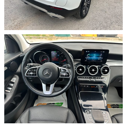
Cambio automatico
trazione
- (9 rapporti), Tipo trazione:
integrale.
AGENZIA ASSICURATIVA
SIAMO ANCHE
RICHIEDI LA TUA
QUOTAZIONE
PERSONALIZZATA
AUTO
!!!
IL NOSTRO VALORE AGGIUNTO:
TAGLIANDO E CONTROLLI EFFETTUATO PRESSO LA CASA
MADRE, VETTURA COMPLETAMENTE IGIENIZZATA CON
APPOSITI PRODOTTI.
GARANZIA 12 MESI CON OPZIONE DI ESTENSIONE AI 24
MESI…
POSSIBILITA’ DI PAGAMENTO RATEALE
PERMUTA USATO SU USATO 50 OCCASIONI A MENO DI
15000€
VIENI A PROVARE LA TUA AUTO VISITA IL NOSTRO SITO
www.pasqualettoauto.com