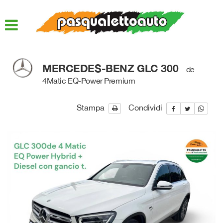
HOME
LISTA VEICOLI
MERCEDES-BENZ GLC 300
de
ACQUISTIAMO USATO
4Matic EQ-Power Premium
ASSISTENZA
Stampa
Condividi
QUOTAZIONE USATO
DICONO DI NOI
CONTATTI