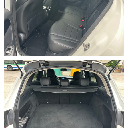
CORPO VETTURA
fuoristrada/SUV 5 porte - 5 porte - 5 posti - Serbatoio da 50 litri -
Tipo Veicolo: Fuoristrada/SUV
TRASMISSIONE
Trazione Integrale - Cambio automatico a controllo elettronico,
con possibile utilizzo manuale sequenziale, a 9 rapporti
DIMENSIONI E MASSA
Passo 2,873 m - Lunghezza 4,683 m - Larghezza 1,890 m -
Altezza 1,644 mTara 2125 kg , a pieno carico 0 - 2650 kg,
rimorchiabile 2500 kgCapacità bagaglio 1: 550 dm3, 2: 1100
dm3, 3: 1600 dm3
PRESTAZIONI
Velocità massima 240 km/h - Accelerazione da 0-100 km/h
(Diesel) 7,2 secConsumo WLTP l/100km (km/l)): Low 0,0 (0) -
Medium 0,0 (0) - High 0,0 (0) - ExtraHigh 0,0 (0) - Combo 1,7
(58,82)Emissioni di CO2 WLTP g/km: Low 0,0 - Medium 0,0 - High
0,0 - ExtraHigh 0,0 - Misto/Combo 45,0