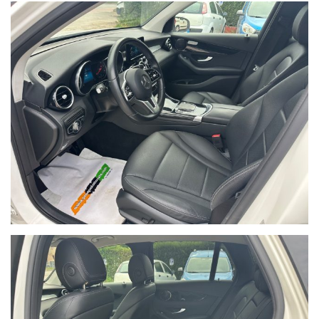
DATI TECNICI:
MERCEDES GLC 300 de 4Matic EQ-Power
Executive
Ibrida(Plug-In Hybrid PHEV)
Alimentazione:
Cilindrata cm3:
1950
143,0/194(Diesel) -
Potenza kW/CV:
fuoristrada/SUV 5 porte
Euro6.d tmp
Carrozzeria:
Normativa:
(2016/427) e seguenti
MOTORE
Alimentazione Ibrida (Diesel/Elettrico) - 4 cilindri in linea -
Cilindrata 1950 cm3 - 4 valvole per cilindro - Sovralimentato /
Funzionamento in elettrico puro: SI - PlugIn: SI - Tipo
Ibridizzazione: Plug-In Hybrid (PHEV)Potenza max (Diesel) 143,0
kW(194 CV) a 5800 giri/min - Coppia max (Diesel) 40,8 kgm
(400,0 Nm) a 1600 giri/minPotenza max (Elettrico) 90,0 kW(122
CV) a 3800 giri/min - Coppia max (Elettrico) 40,8 kgm (400,0 Nm)
a 0 giri/minPotenza max (Complessivo) 143,0 kW(194 CV) a 0
giri/min - Coppia max (Complessivo) 0,0 kgm (0,0 Nm) a 0
giri/minEuro6.d tmp (2016/427) e seguenti - Potenza Fiscale 20
CV