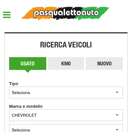
HOME
LISTA VEICOLI
RICERCA VEICOLI
ACQUISTIAMO USATO
ASSISTENZA
USATO
KM0
NUOVO
QUOTAZIONE USATO
Tipo
DICONO DI NOI
Marca e modello
CONTATTI