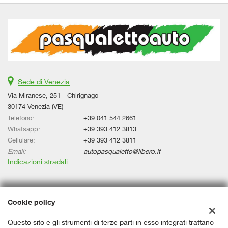
Sede di Venezia
Via Miranese, 251 - Chirignago
30174 Venezia (VE)
Telefono:
+39 041 544 2661
Whatsapp:
+39 393 412 3813
Cellulare:
+39 393 412 3811
Email:
autopasqualetto@libero.it
Indicazioni stradali
Dati fiscali:
Cookie policy
Assicar Srl
Via Miranese, 251 - Chirignago, Venezia (VE)
Questo sito e gli strumenti di terze parti in esso integrati trattano