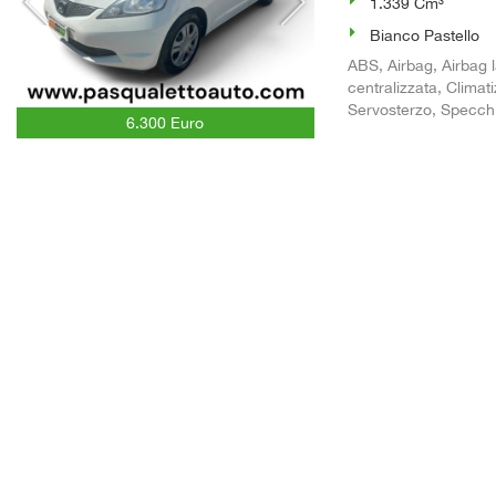
1.339 Cm³
Bianco Pastello
ABS, Airbag, Airbag l
centralizzata, Climat
Servosterzo, Specchiett
6.300 Euro