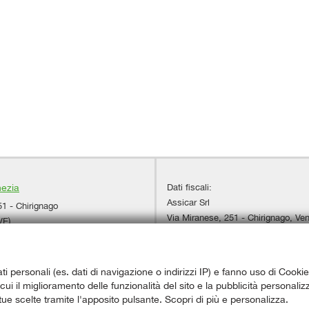
Dati fiscali:
nezia
Assicar Srl
51 - Chirignago
Via Miranese, 251 - Chirignago, Ven
VE)
C.F/P.IVA:
03950740278
+39 041 544 2661
Registro delle imprese:
VE
+39 393 412 3813
+39 393 412 3811
ati personali (es. dati di navigazione o indirizzi IP) e fanno uso di Cookie
autopasqualetto@libero.it
a cui il miglioramento delle funzionalità del sito e la pubblicità personal
adali
 tue scelte tramite l'apposito pulsante. Scopri di più e personalizza.