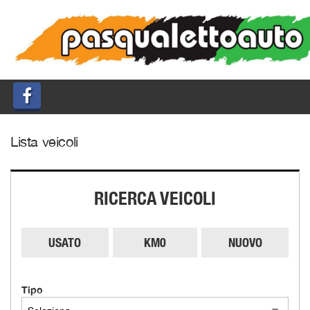
HOME
LISTA VEICOLI
ACQUISTIAMO USATO
Lista veicoli
ASSISTENZA
QUOTAZIONE USATO
RICERCA VEICOLI
DICONO DI NOI
USATO
KM0
NUOVO
CONTATTI
Tipo