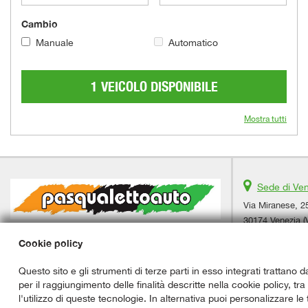
Cambio
Manuale
Automatico
1 VEICOLO DISPONIBILE
Mostra tutti
Sede di Ve
Via Miranese, 2
30174 Venezia (
Telefono:
Cookie policy
Whatsapp:
Cellulare:
Questo sito e gli strumenti di terze parti in esso integrati trattano d
Email:
per il raggiungimento delle finalità descritte nella cookie policy, tr
Indicazioni str
l'utilizzo di queste tecnologie. In alternativa puoi personalizzare le