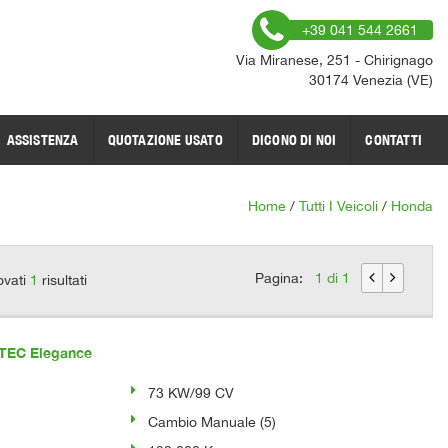
+39 041 544 2661
Via Miranese, 251 - Chirignago
30174 Venezia (VE)
ASSISTENZA
QUOTAZIONE USATO
DICONO DI NOI
CONTATTI
Home
/
Tutti I Veicoli
/
Honda
Pagina:
1 di 1
ovati
1
risultati
VTEC Elegance
73 KW/99 CV
Cambio Manuale (5)