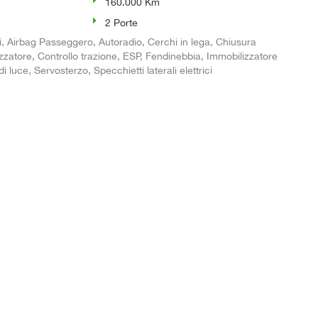
160.000 Km
2 Porte
li, Airbag Passeggero, Autoradio, Cerchi in lega, Chiusura
izzatore, Controllo trazione, ESP, Fendinebbia, Immobilizzatore
i luce, Servosterzo, Specchietti laterali elettrici