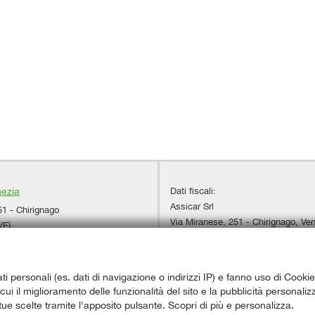
Dati fiscali:
nezia
Assicar Srl
51 - Chirignago
Via Miranese, 251 - Chirignago, Ven
VE)
C.F/P.IVA:
03950740278
+39 041 544 2661
Registro delle imprese:
VE
+39 393 412 3813
+39 393 412 3811
ati personali (es. dati di navigazione o indirizzi IP) e fanno uso di Cookie
autopasqualetto@libero.it
a cui il miglioramento delle funzionalità del sito e la pubblicità personal
adali
 tue scelte tramite l'apposito pulsante. Scopri di più e personalizza.