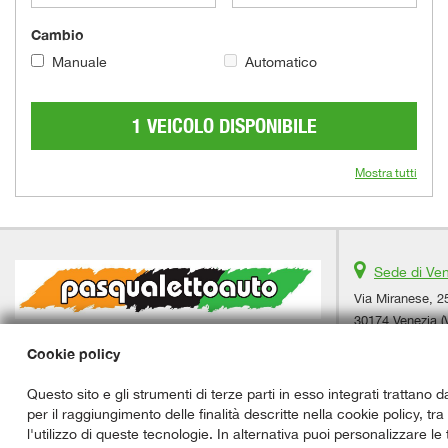
Cambio
Manuale
Automatico
1 VEICOLO DISPONIBILE
Mostra tutti
Sede di Ve
Via Miranese, 2
30174 Venezia (
Telefono:
Cookie policy
Whatsapp:
Cellulare:
Questo sito e gli strumenti di terze parti in esso integrati trattano d
Email:
per il raggiungimento delle finalità descritte nella cookie policy, tr
Indicazioni str
l'utilizzo di queste tecnologie. In alternativa puoi personalizzare le