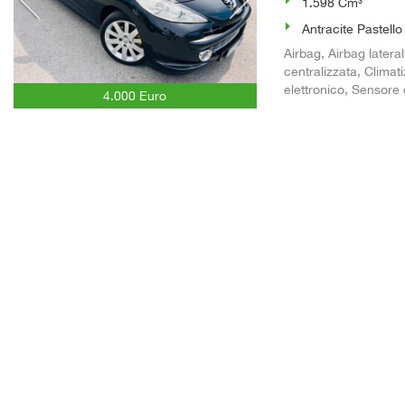
1.598 Cm³
Antracite Pastello
Airbag, Airbag latera
centralizzata, Climat
elettronico, Sensore d
4.000 Euro