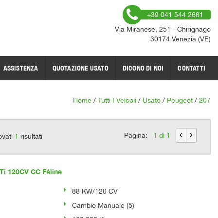
+39 041 544 2661
Via Miranese, 251 - Chirignago
30174 Venezia (VE)
ASSISTENZA
QUOTAZIONE USATO
DICONO DI NOI
CONTATTI
Home
/
Tutti I Veicoli
/
Usato
/
Peugeot
/
207
Pagina:
1 di 1
ovati
1
risultati
i 120CV CC Féline
88 KW/120 CV
Cambio Manuale (5)