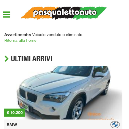
HOME
LISTA VEICOLI
Avvertimento:
Veicolo venduto o eliminato.
Ritorna alla home
ACQUISTIAMO USATO
ULTIMI ARRIVI
ASSISTENZA
QUOTAZIONE USATO
DICONO DI NOI
CONTATTI
€ 10.200
€
BMW