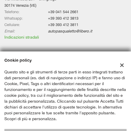
30174 Venezia (VE)
Telefono:
+39 041 544 2661
Whatsapp:
+39 393 412 3813
Cellulare:
+39 393 412 3811
Email:
autopasqualetto@libero.it
Indicazioni stradali
Dati fiscali:
Cookie policy
Assicar Srl
Via Miranese, 251 - Chirignago, Venezia (VE)
Questo sito e gli strumenti di terze parti in esso integrati trattano
C.F/P.IVA:
03950740278
dati personali (es. dati di navigazione o indirizzi IP) e fanno uso di
Registro delle imprese:
VE
Cookie, Pixel, Tags o altri identificatori necessari per il
funzionamento e per il raggiungimento delle finalità descritte nella
cookie policy, tra cui il miglioramento delle funzionalità del sito e
la pubblicità personalizzata. Cliccando sul pulsante Accetta Tutti
dichiari di accettare l'utilizzo di queste tecnologie. In alternativa
puoi personalizzare le tue scelte tramite l'apposito pulsante.
Scopri di più e personalizza.